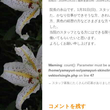
投稿日 : 2016年2月2日
最終更新日時 : 2016年2月
院長の永山です。1月31日(日)、ス
た。かなり仕事ができそうな方、きれ
方、異色の経歴の方などさまざまな方
した。
当院のスタッフとなる方にはできる限
働いてもらいたいと思います。
よろしくお願い申し上げます。
Warning
: count(): Parameter must be a
/home/yamayuri-sc/yamayuri-skincli
vektor/single.php
on line
47
←
スタッフ募集にたくさんの応募がありまし
コメントを残す