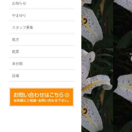
お知らせ
やまゆり
スタッフ募集
処方
処置
未分類
設備