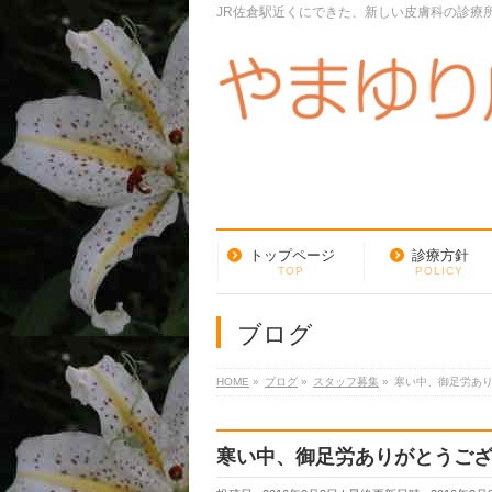
JR佐倉駅近くにできた、新しい皮膚科の診療
トップページ
診療方針
TOP
POLICY
ブログ
HOME
»
ブログ
»
スタッフ募集
»
寒い中、御足労あ
寒い中、御足労ありがとうご