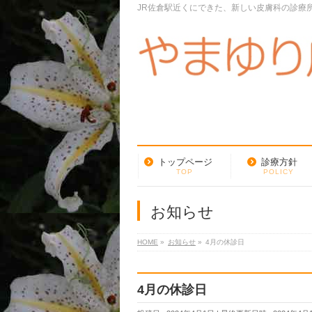
JR佐倉駅近くにできた、新しい皮膚科の診療
トップページ
診療方針
TOP
POLICY
お知らせ
HOME
»
お知らせ
»
4月の休診日
4月の休診日